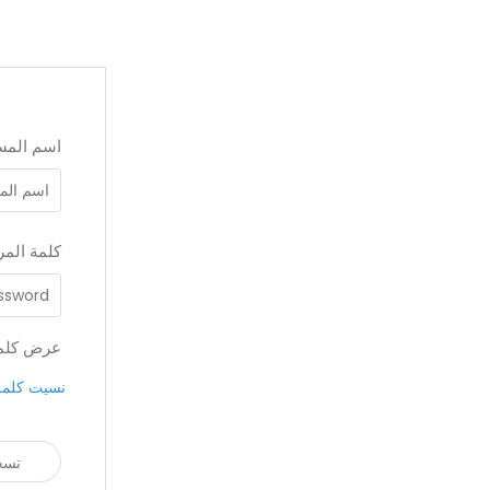
اسم المس
كلمة المر
عرض كلمة
نسيت كلمة
تسج