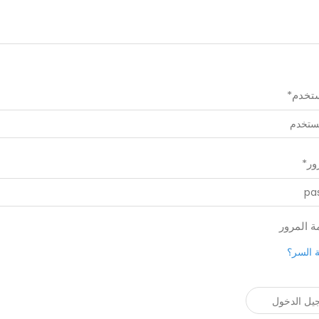
تخدم*
ور*
 المرور
 السر؟
يل الدخول